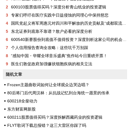
2
600103股票值得买吗？深度分析青山纸业的投资逻辑
3
专家们呼吁在医疗实践中日益侵蚀的同理心中保持慈悲
4
国民党起义将军周惠元对四川和平解放的历史贡献及“成都双流周家将领”在中国正面抗日的历史奉献
5
东北证券到底靠不靠谱？散户必看的深度分析
6
600540新赛股份到底值不值得投资？深度剖析这家公司的机会与风险
7
个人信用报告查询全攻略：这些坑千万别踩
8
“感知中国・华耀全球音乐盛典”焦作站今日重磅开票！
9
医生们敦促政府加强镰状细胞疾病的相关立法
随机文章
Frozen主题曲歌词如何让全球观众边哭边唱？
80后将门后代周汉林：从抗战记忆到台海统一愿景的传承
600218全柴动力
东方财富网新股
600211股票值得买吗？深度拆解西藏药业的投资逻辑
FLYT歌词下载总报错？这三大雷区你踩了吗