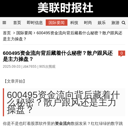
首页
即时信息
国际要闻
科技
时尚
娱乐
旅游
首页
国际要闻
600495资金流向背后藏着什么秘密？散户跟风还
产经
汽车
健康
是主力操盘？
600495资金流向背后藏着什么秘密？散户跟风还
0
是主力操盘？
2025.09.03 |
zbk7655
| 905次围观
【文章开始】
600495资金流向背后藏着什
么秘密？散户跟风还是主力
操盘？
你是不是也盯着股票软件里的
资金流向
数据发呆？红红绿绿的数字跳