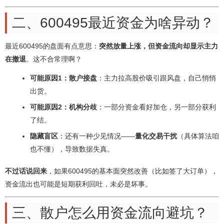
二、600495最近资金为啥异动？
最近600495的盘面有点意思：
突然放量上涨，但资金流向却显示主力
在撤退
。这不合常理啊？
可能原因1：散户接盘
：主力拉高股价吸引跟风盘，自己悄悄
出货。
可能原因2：机构分歧
：一部分资金看好加仓，另一部分获利
了结。
隐藏盲区
：还有一种少见情况——
量化交易干扰
（具体算法咱
也不懂），导致数据失真。
不过话说回来
，如果600495的基本面突然改善（比如签了大订单），
资金流出也可能是短期获利回吐，未必是坏事。
三、散户怎么用资金流向避坑？