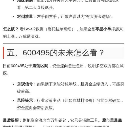
尾盘偷袭
：最后几分钟突然大单买入，让资金流向数据变好
看，第二天直接低开。
对倒放量
：左手倒右手，让散户误以为“有大资金进场”。
怎么破？
看Level2数据（委托挂单明细），如果全是
零星小单
撑起来
的上涨，八成是演戏。
五、600495的未来怎么看？
目前600495处于
震荡区间
，资金流向忽进忽出，说明多空双方都在试
探。
乐观信号
：如果接下来能站稳年线，且资金连续流入，可能突
破前高。
风险提示
：行业政策变动（比如原材料涨价）可能突然砸盘，
资金流向会滞后反应。
最后提醒
：别把资金流向当万能钥匙，它只是辅助工具。
股市里最靠