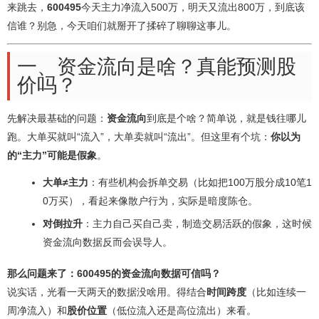
来跳去，
600495
今天主力净流入500万，明天又流出800万，到底该
信谁？别急，今天咱们就掰开了揉碎了聊聊这事儿。
一、资金流向是啥？真能预测股
价吗？
先解决最基础的问题：
资金流向
到底是个啥？简单说，就是钱往哪儿
跑。大单买就叫“流入”，大单卖就叫“流出”。但这里有个坑：
你以为
的“主力”可能是假象
。
大单≠主力
：有些机构会拆单交易（比如把100万股分成10笔1
0万买），看起来像散户行为，实际是暗度陈仓。
对倒拉升
：主力自己买自己卖，制造交易活跃的假象，这时候
资金流向数据反而会误导人。
那么问题来了：600495的资金流向数据可信吗？
说实话，光看一天两天的数据没啥用。得结合
时间跨度
（比如连续一
周净流入）和
股价位置
（低位流入还是高位流出）来看。